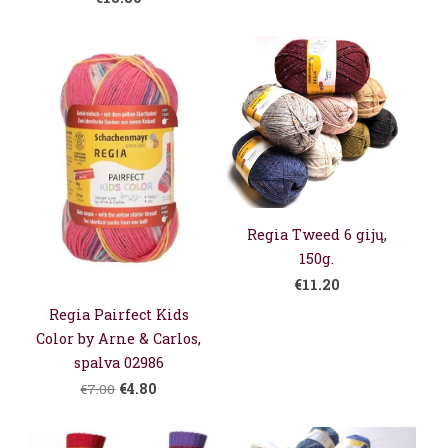
Regia Tweed 6 gijų,
150g.
€11.20
Regia Pairfect Kids
Color by Arne & Carlos,
spalva 02986
€4.80
€7.00