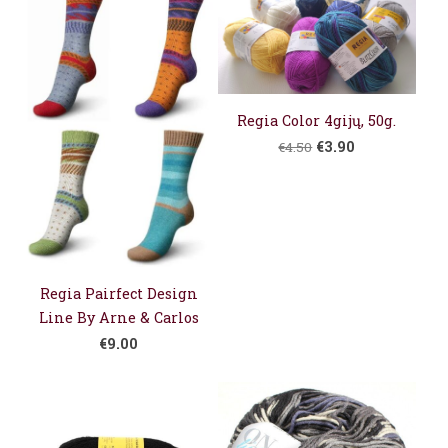
Regia Color 4gijų, 50g.
€3.90
€4.50
Regia Pairfect Design
Line By Arne & Carlos
€9.00