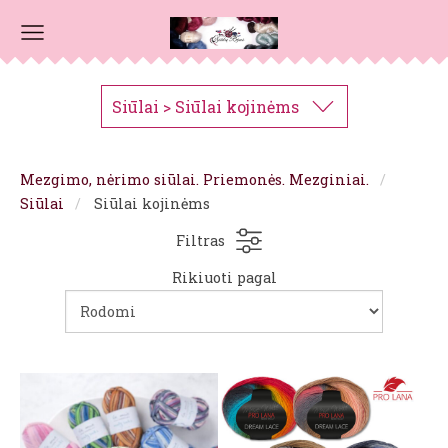
Siūlai > Siūlai kojinėms
Mezgimo, nėrimo siūlai. Priemonės. Mezginiai.
Siūlai
Siūlai kojinėms
Filtras
Rikiuoti pagal