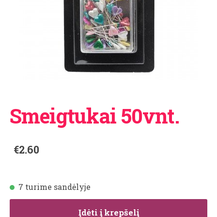
Smeigtukai 50vnt.
€2.60
7 turime sandėlyje
Įdėti į krepšelį