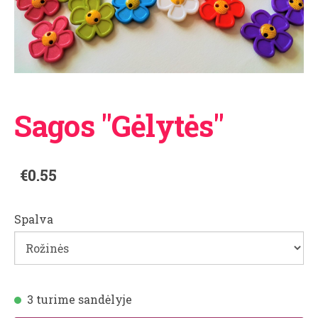
Sagos "Gėlytės"
€0.55
Spalva
3 turime sandėlyje