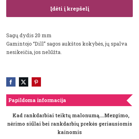
Įdėti į krepšelį
Sagų dydis 20 mm
Gamintojo “Dill” sagos aukštos kokybės, jų spalva
nesikeičia, jos nelūžta.
Papildoma informacija
Kad rankdarbiai teiktų malonumą....Mezgimo,
nėrimo siūlai bei rankdarbių prekės geriausiomis
kainomis