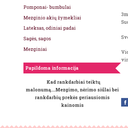
Pomponai- bumbulai
3m
Mezginio akių žymekliai
Sud
Lateksas, odiniai padai
Sv
Sagės, sagos
Mezginiai
Vid
vi
Papildoma informacija
Kad rankdarbiai teiktų
malonumą....Mezgimo, nėrimo siūlai bei
rankdarbių prekės geriausiomis
kainomis