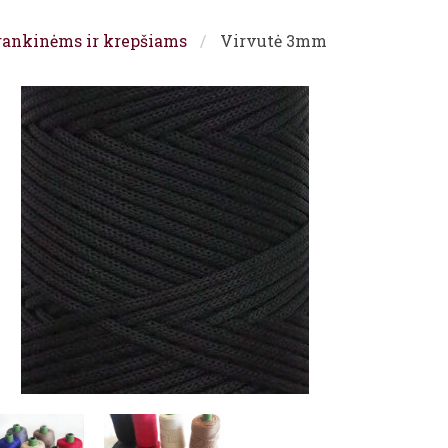
rankinėms ir krepšiams
Virvutė 3mm