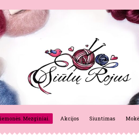
riemonės. Mezginiai.
Akcijos
Siuntimas
Mokė