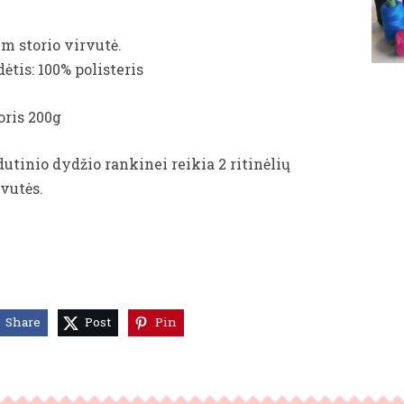
m storio virvutė.
ėtis: 100% polisteris
oris 200g
utinio dydžio rankinei reikia 2 ritinėlių
rvutės.
Share
Post
Pin