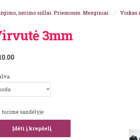
zgimo, nėrimo siūlai. Priemonės. Mezginiai.
Viskas 
irvutė 3mm
10.00
alva
1 turime sandėlyje
Įdėti į krepšelį