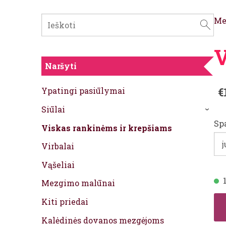
Me
V
Naršyti
€
Ypatingi pasiūlymai
Siūlai
›
Sp
Viskas rankinėms ir krepšiams
Virbalai
Vąšeliai
Mezgimo malūnai
Kiti priedai
Kalėdinės dovanos mezgėjoms