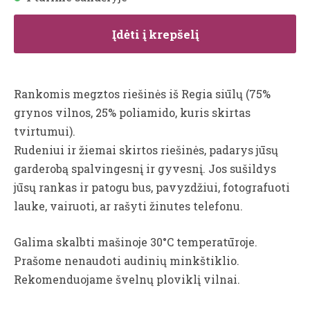
Įdėti į krepšelį
Rankomis megztos riešinės iš Regia siūlų (75%
grynos vilnos, 25% poliamido, kuris skirtas
tvirtumui).
Rudeniui ir žiemai skirtos riešinės, padarys jūsų
garderobą spalvingesnį ir gyvesnį. Jos sušildys
jūsų rankas ir patogu bus, pavyzdžiui, fotografuoti
lauke, vairuoti, ar rašyti žinutes telefonu.
Galima skalbti mašinoje 30°C temperatūroje.
Prašome nenaudoti audinių minkštiklio.
Rekomenduojame švelnų ploviklį vilnai.