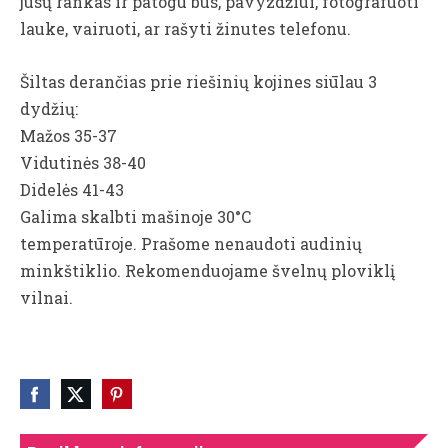
jūsų rankas ir patogu bus, pavyzdžiui, fotografuoti
lauke, vairuoti, ar rašyti žinutes telefonu.
Šiltas derančias prie riešinių kojines siūlau 3
dydžių:
Mažos 35-37
Vidutinės 38-40
Didelės 41-43
Galima skalbti mašinoje 30°C
temperatūroje.
Prašome nenaudoti audinių
minkštiklio. Rekomenduojame švelnų ploviklį
vilnai.