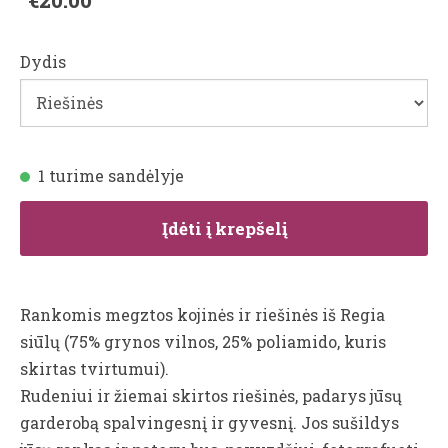
Dydis
1 turime sandėlyje
Įdėti į krepšelį
Rankomis megztos kojinės ir riešinės iš Regia
siūlų (75% grynos vilnos, 25% poliamido, kuris
skirtas tvirtumui).
Rudeniui ir žiemai skirtos riešinės, padarys jūsų
garderobą spalvingesnį ir gyvesnį. Jos sušildys