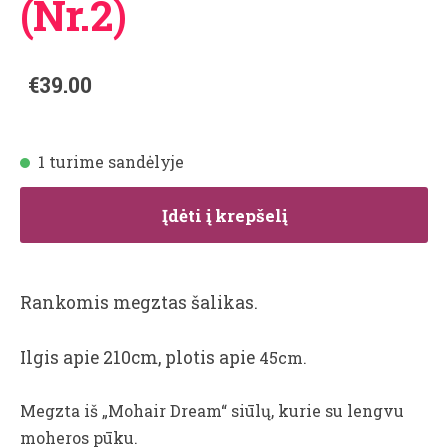
(Nr.2)
€39.00
1 turime sandėlyje
Įdėti į krepšelį
Rankomis megztas šalikas.
Ilgis apie 210cm, plotis apie
45cm.
Megzta iš „Mohair Dream“ siūlų, kurie su lengvu
moheros pūku.