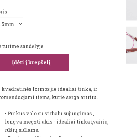
ris
3 turime sandėlyje
Įdėti į krepšelį
 kvadratinės formos jie idealiai tinka, ir
komenduojami tiems, kurie serga artritu.
•
Puikus valo su virbalu sujungimas ,
lengva megzti akis
-
idealiai tinka
įvairių
rūšių siūlams.