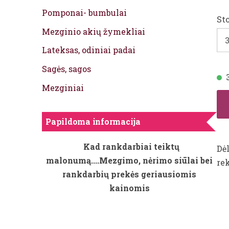
Pomponai- bumbulai
Sto
Mezginio akių žymekliai
Lateksas, odiniai padai
Sagės, sagos
Mezginiai
Papildoma informacija
Kad rankdarbiai teiktų
Dėl
malonumą....Mezgimo, nėrimo siūlai bei
re
rankdarbių prekės geriausiomis
kainomis