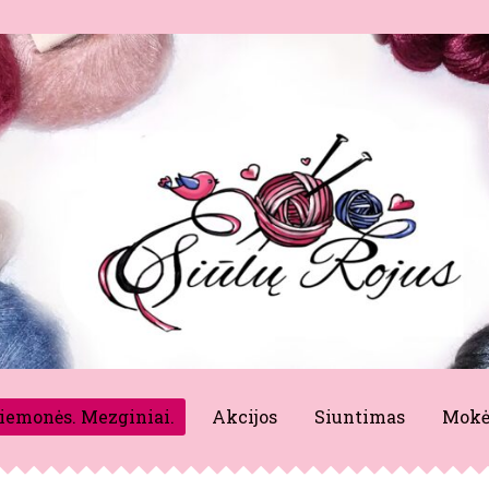
riemonės. Mezginiai.
Akcijos
Siuntimas
Mokė