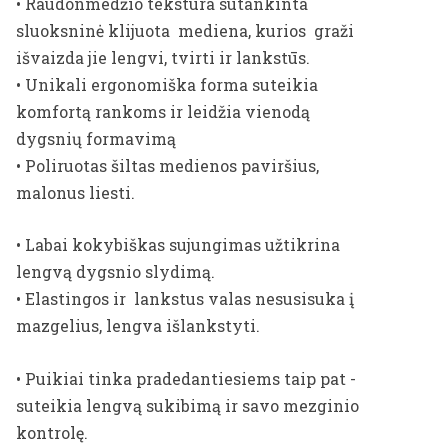
•
Raudonmedžio
tekstūra
sutankinta
sluoksninė klijuota mediena
, kurios graži
išvaizda
jie
lengvi, tvirti ir lankstūs.
• Unikali
ergonomiška
forma
suteikia
komfortą
rankoms ir
leidžia
vienodą
dygsnių
formavimą
•
Poliruotas
šiltas
medienos
paviršius,
malonus liesti.
•
Labai kokybiškas sujungimas
užtikrina
lengvą
dygsnio slydimą.
•
Elastingos
ir
lankstus valas
nesusisuka į
mazgelius, lengva išlankstyti.
•
Puikiai tinka
pradedantiesiems
taip pat -
suteikia lengvą
sukibimą ir
savo mezginio
kontrolę.