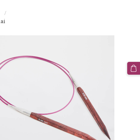
i
lai