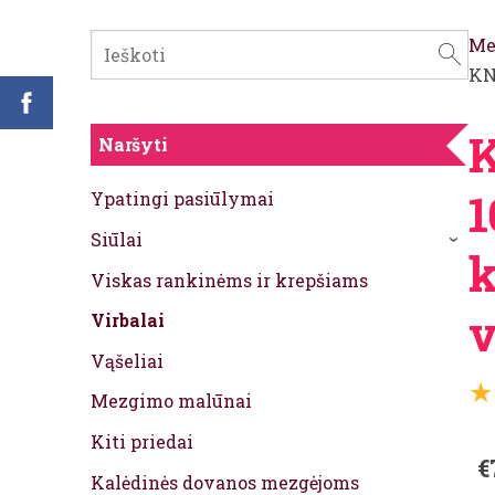
Me
KN
K
Naršyti
1
Ypatingi pasiūlymai
Siūlai
›
k
Viskas rankinėms ir krepšiams
v
Virbalai
Vąšeliai
★
Mezgimo malūnai
Kiti priedai
€
Kalėdinės dovanos mezgėjoms