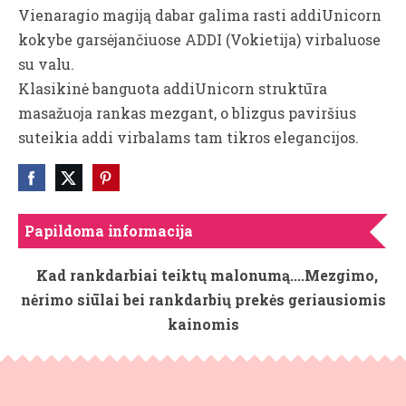
Vienaragio magiją dabar galima rasti addiUnicorn
kokybe garsėjančiuose ADDI (Vokietija) virbaluose
su valu.
Klasikinė banguota addiUnicorn struktūra
masažuoja rankas mezgant, o blizgus paviršius
suteikia addi virbalams tam tikros elegancijos.
Papildoma informacija
Kad rankdarbiai teiktų malonumą....Mezgimo,
nėrimo siūlai bei rankdarbių prekės geriausiomis
kainomis