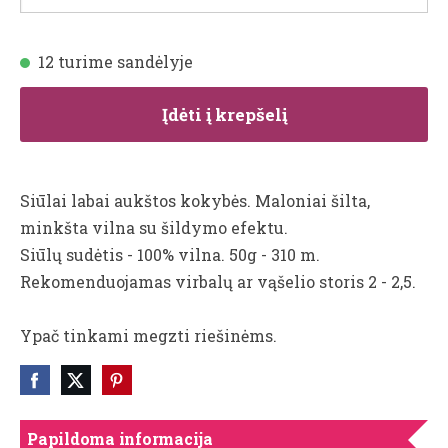
12 turime sandėlyje
Įdėti į krepšelį
Siūlai labai aukštos kokybės. Maloniai šilta,
minkšta vilna su šildymo efektu.
Siūlų sudėtis - 100% vilna. 50g - 310 m.
Rekomenduojamas virbalų ar vąšelio storis 2 - 2,5.
Ypač tinkami megzti riešinėms.
Papildoma informacija