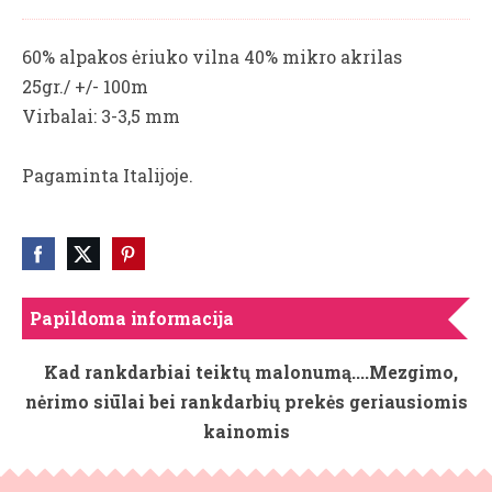
60% alpakos ėriuko vilna 40% mikro akrilas
25gr./ +/- 100m
Virbalai: 3-3,5 mm
Pagaminta Italijoje.
Papildoma informacija
Kad rankdarbiai teiktų malonumą....Mezgimo,
nėrimo siūlai bei rankdarbių prekės geriausiomis
kainomis