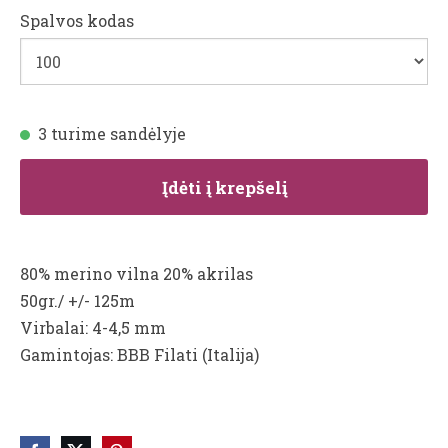
Spalvos kodas
3 turime sandėlyje
Įdėti į krepšelį
80% merino vilna 20% akrilas
50gr./ +/- 125m
Virbalai: 4-4,5 mm
Gamintojas: BBB Filati (Italija)