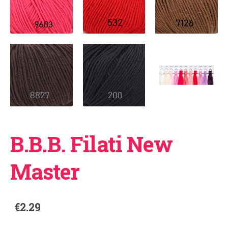
B.B.B. Filati New
Master
€2.29