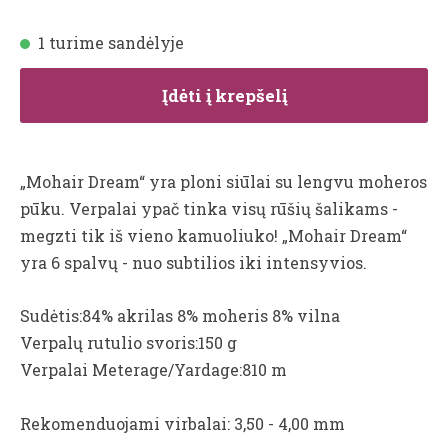
1 turime sandėlyje
Įdėti į krepšelį
„Mohair Dream“ yra ploni siūlai su lengvu moheros
pūku. Verpalai ypač tinka visų rūšių šalikams -
megzti tik iš vieno kamuoliuko! „Mohair Dream“
yra 6 spalvų - nuo subtilios iki intensyvios.
Sudėtis:84% akrilas 8% moheris 8% vilna
Verpalų rutulio svoris:150 g
Verpalai Meterage/Yardage:810 m
Rekomenduojami virbalai: 3,50 - 4,00 mm