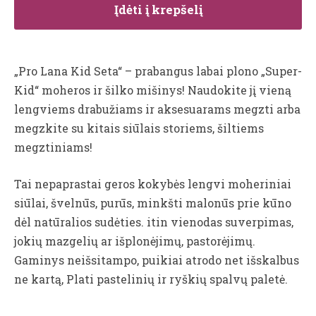
Įdėti į krepšelį
„Pro Lana Kid Seta“ – prabangus labai plono „Super-
Kid“ moheros ir šilko mišinys! Naudokite jį vieną
lengviems drabužiams ir aksesuarams megzti arba
megzkite su kitais siūlais storiems, šiltiems
megztiniams!
Tai nepaprastai geros kokybės lengvi moheriniai
siūlai, švelnūs, purūs, minkšti malonūs prie kūno
dėl natūralios sudėties. itin vienodas suverpimas,
jokių mazgelių ar išplonėjimų, pastorėjimų.
Gaminys neišsitampo, puikiai atrodo net išskalbus
ne kartą, Plati pastelinių ir ryškių spalvų paletė.