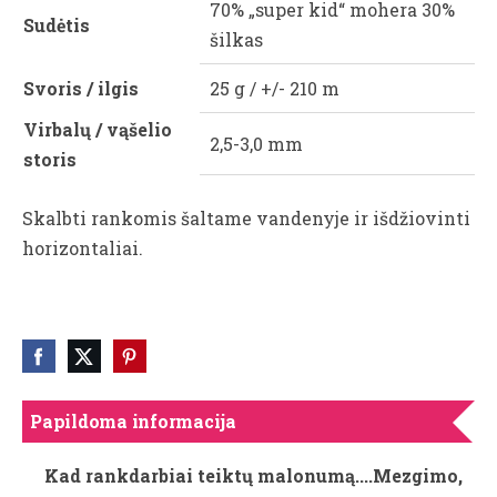
70% „super kid“ mohera 30%
Sudėtis
šilkas
Svoris / ilgis
25 g / +/- 210 m
Virbalų / vąšelio
2,5-3,0 mm
storis
Skalbti rankomis šaltame vandenyje ir išdžiovinti
horizontaliai.
Papildoma informacija
Kad rankdarbiai teiktų malonumą....Mezgimo,