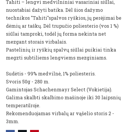
Tahiti – lengvi medvilniniai vasariniai siūlai,
nuostabiai dažyti batika. Dėl šios dažymo
technikos "Tahiti"spalvos ryškios, jų perėjimai be
dėmių ar taškų. Dėl trupučio poliesterio (vos 1 %)
siūlai tamproki, todėl jų forma nekinta net
mezgant storais virbalais.
Pastelinių ir ryškių spalvų siūlai puikiai tinka
megzti subtiliems lengviems mezginiams.
Sudėtis - 99% medvilnė, 1% poliesteris.
Svoris 50g - 280 m.
Gamintojas Schachenmayr Select (Vokietija).
Galima skalbti skalbimo mašinoje iki 30 laipsnių
temperatūroje.
Rekomenduojamas virbalų ar vąšelio storis 2 -
3mm.