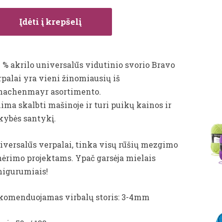
Įdėti į krepšelį
0 % akrilo universalūs vidutinio svorio Bravo
rpalai yra vieni žinomiausių iš
hachenmayr asortimento.
ima skalbti mašinoje ir turi puikų kainos ir
kybės santykį.
iversalūs verpalai, tinka visų rūšių mezgimo
 nėrimo projektams. Ypač garsėja mielais
igurumiais!
komenduojamas virbalų storis: 3-4mm