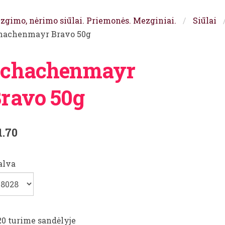
zgimo, nėrimo siūlai. Priemonės. Mezginiai.
Siūlai
hachenmayr Bravo 50g
Schachenmayr
ravo 50g
1.70
alva
20 turime sandėlyje