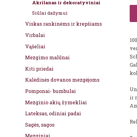
Akrilanas ir dekoratyviniai
Siūlai dažymui
Viskas rankinėms ir krepšiams
Virbalai
10
Vąšeliai
ve
Sc
Mezgimo malūnai
Gal
Kiti priedai
ko
Kalėdinės dovanos mezgėjoms
Un
Pomponai- bumbulai
ir
Mezginio akių žymekliai
Am
Lateksas, odiniai padai
Re
Sagės, sagos
Mezginiai