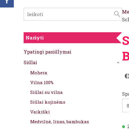
Me
Sc
Naršyti
B
Ypatingi pasiūlymai
Siūlai
›
Mohera
€
Vilna 100%
Siūlai su vilna
Sp
Siūlai kojinėms
Vaikiški
Medvilnė, linas, bambukas