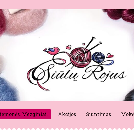
riemonės. Mezginiai.
Akcijos
Siuntimas
Mokė