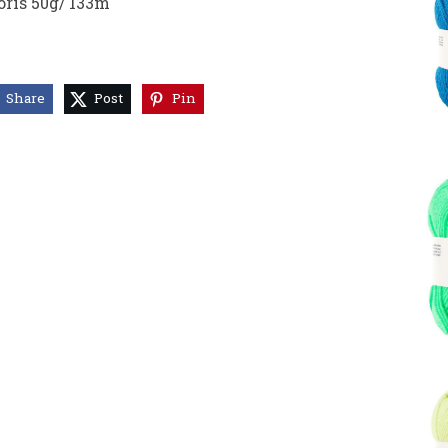
oris 50g/
133m
Share
Post
Pin